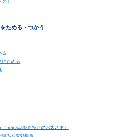
トク！
トをためる・つかう
める
クにためる
換
（manacaをお持ちのお客さま）
仕組みや有効期限