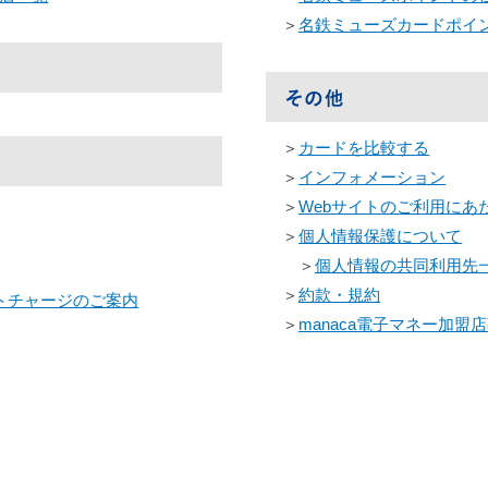
＞
名鉄ミューズカードポイ
＞
カードを比較する
＞
インフォメーション
＞
Webサイトのご利用にあ
＞
個人情報保護について
＞
個人情報の共同利用先
＞
約款・規約
ットチャージのご案内
＞
manaca電子マネー加盟