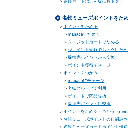
＞
家族カードはこんなにおトク！
名鉄ミューズポイントをた
＞
ポイントをためる
＞
manacaでためる
＞
クレジットカードでためる
＞
ジョイント登録でおトクにため
＞
提携先ポイントから交換
＞
ポイント獲得イメージ
＞
ポイントをつかう
＞
manacaにチャージ
＞
名鉄グループで利用
＞
ポイントで商品交換
＞
提携先ポイントに交換
＞
ポイントをためる・つかう（man
＞
名鉄ミューズポイントの仕組みや
＞
名鉄ミューズカードポイント優遇