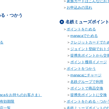
＞
家族カードはこんなにお
＞
お申込みの流れ
める・つかう
名鉄ミューズポイン
＞
ポイントをためる
＞
manacaでためる
る
＞
クレジットカードでた
＞
ジョイント登録でおト
＞
提携先ポイントから交
＞
ポイント獲得イメージ
＞
ポイントをつかう
＞
manacaにチャージ
＞
名鉄グループで利用
＞
ポイントで商品交換
acaをお持ちのお客さま）
＞
提携先ポイントに交換
有効期限
＞
ポイントをためる・つかう
店一覧
＞
名鉄ミューズポイントの