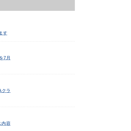
します
を7月
Aクラ
ス内容