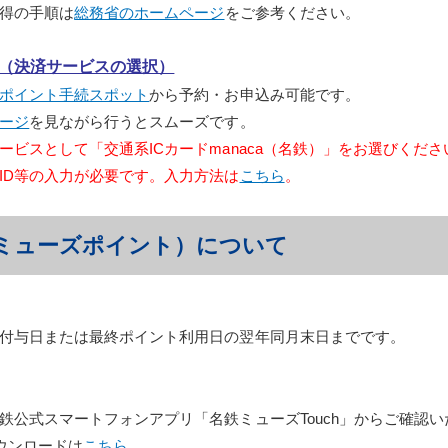
得の手順は
総務省のホームページ
をご参考ください。
（決済サービスの選択）
ポイント手続スポット
から予約・お申込み可能です。
ージ
を見ながら行うとスムーズです。
ビスとして「交通系ICカードmanaca（名鉄）」をお選びくださ
ID等の入力が必要です。入力方法は
こちら
。
ミューズポイント）について
付与日または最終ポイント利用日の翌年同月末日までです。
鉄公式スマートフォンアプリ「名鉄ミューズTouch」からご確認い
ダウンロードは
こちら